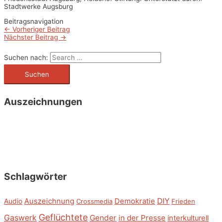
Stadtwerke Augsburg
Beitragsnavigation
←
Vorheriger Beitrag
Nächster Beitrag
→
Suchen nach:
Auszeichnungen
Schlagwörter
DIY
Audio
Auszeichnung
Demokratie
Crossmedia
Frieden
Geflüchtete
Gaswerk
Gender
in der Presse
interkulturell