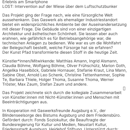
Erlebnis am Smartphone
LOST: Intervention auf der Wiese über dem Luftschutzbunker
Das Projekt ging der Frage nach, wie eine fürsorgliche Welt
aussehenkann. Das Gaswerk als ehemaliger Industriestandort
bietet ein widersprüchliches Ambiente bei der Auseinandersetzung
mit dieser Frage. Die Gebäude sind von einer einzigartigen
Architektur und ästhetischen Schönheit. Sie lassen aber auch
erahnen, wie gefährlich es für Betriebsangehörige war, die
technischen Anlagen zu bedienen. Wie war es um die Wohlfahrt
der Belegschaft bestellt, welche Fürsorge hat sie erfahren?
Der Kunst Pfad transformierte diesen Stoff in die heutige Zeit.
Künstler*innen/Mitwirkende: Matthias Amann, Ingrid Alsmann,
Claudia Böhme, Wolfgang Böhme, Oliver Frühschütz, Marion Goth,
Angelika Haselböck, Gabriele Hornauer, Stefanie Kraut, Lina Mann,
Sabine Obst, Arnold Leo Schenk, Christine Tettenhammer, Sophie
Te, Barbara Thiele, Holger Thoma, Susanne Thoma, Werner
Tröster, Max Zaum, Stefan Zaum und andere.
Das Projekt zeichnete sich durch die kollegiale Zusammenarbeit
von Künstler:innen mit Nicht-Künstler:innen und Menschen mit
Beeinträchtigungen aus.
In Kooperation mit Gaswerksfreunde Augsburg e.V., der
Blindenseelsorge des Bistums Augsburg und dem Friedensbüro.
Gefördert durch: Fonds Soziokultur, die Beauftragte der
Bundesregierung für Kultur und Medien, Neustart Kultur,
Friedensstadt Augsburg, Heidehof Stiftung. Unterstützt durch: