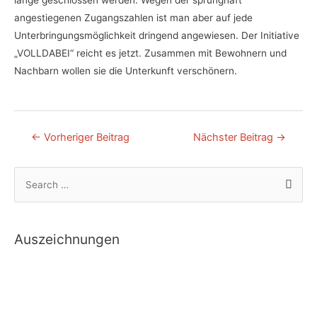
lange geschlossen werden. Wegen der sprunghaft
angestiegenen Zugangszahlen ist man aber auf jede
Unterbringungsmöglichkeit dringend angewiesen. Der Initiative
„VOLLDABEI“ reicht es jetzt. Zusammen mit Bewohnern und
Nachbarn wollen sie die Unterkunft verschönern.
Beitragsnavigation
←
Vorheriger Beitrag
Nächster Beitrag
→
S
u
c
h
Auszeichnungen
e
n
n
a