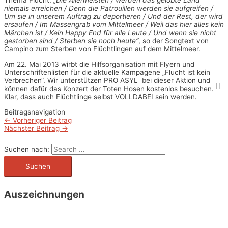
Thema Flucht.
„Die Allermeisten / werden das gelobte Land
niemals erreichen / Denn die Patrouillen werden sie aufgreifen /
Um sie in unserem Auftrag zu deportieren / Und der Rest, der wird
ersaufen / Im Massengrab vom Mittelmeer / Weil das hier alles kein
Märchen ist / Kein Happy End für alle Leute / Und wenn sie nicht
gestorben sind / Sterben sie noch heute“
, so der Songtext von
Campino zum Sterben von Flüchtlingen auf dem Mittelmeer.
Am 22. Mai 2013 wirbt die Hilfsorganisation mit Flyern und
Unterschriftenlisten für die aktuelle Kampagene „Flucht ist kein
Verbrechen“. Wir unterstützen PRO ASYL bei dieser Aktion und
können dafür das Konzert der Toten Hosen kostenlos besuchen.
Klar, dass auch Flüchtlinge selbst VOLLDABEI sein werden.
Beitragsnavigation
←
Vorheriger Beitrag
Nächster Beitrag
→
Suchen nach:
Auszeichnungen