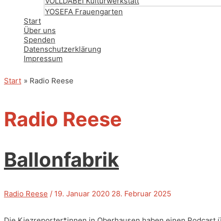
VOLLDABEI Kulturwerkstatt
YOSEFA Frauengarten
Start
Über uns
Spenden
Datenschutzerklärung
Impressum
Start
Radio Reese
Radio Reese
Ballonfabrik
Radio Reese
/
19. Januar 2020
28. Februar 2025
Die Kiezreporter*innen in Oberhausen haben einen Podcast ü