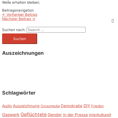
Weile erhalten bleiben.
Beitragsnavigation
←
Vorheriger Beitrag
Nächster Beitrag
→
Suchen nach:
Auszeichnungen
Schlagwörter
DIY
Audio
Auszeichnung
Demokratie
Crossmedia
Frieden
Geflüchtete
Gaswerk
Gender
in der Presse
interkulturell