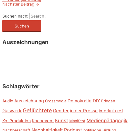
Nächster Beitrag
→
Suchen nach:
Auszeichnungen
Schlagwörter
DIY
Audio
Auszeichnung
Demokratie
Crossmedia
Frieden
Geflüchtete
Gaswerk
Gender
in der Presse
interkulturell
Kunst
Medienpädagogik
Ko-Produktion
Kochevent
Manifest
Nachhaltigkeit
Podcast
Nachbarschaft
politische Bildung